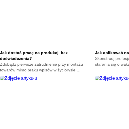
producentów.
trafnym wskazówk
Jak dostać pracę na produkcji bez
Jak aplikować n
doświadczenia?
Skonstruuj profes
Zdobądź pierwsze zatrudnienie przy montażu
starania się o wak
towarów mimo braku wpisów w życiorysie.
ułatwiające przeka
Wykorzystaj proste sposoby na skuteczne
firmy.
przekonanie do siebie szefa.