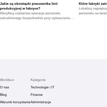
Jakie są obowiązki pracownika linii
Które fabryki zat
produkcyjnej w fabryce?
Lokalizuj najwięks
Weryfikuj codzienne operacje personelu
personelu na teren
zatrudnionego bezpośrednio przy wytwarzaniu
etaty u czołowych
dóbr. Zapamiętaj kluczowe wyzwania wiążące się z
masowej.
tym stanowiskiem.
Workbun
Kategorie
O nas
Technologie i IT
Blog
Finanse
Warunki korzystania
Administracja