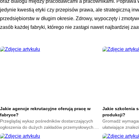
oraz dialogu między pracodawcami a pracownikami. Poprawa wa
jedynie kwestią etyki czy przepisów prawa, ale strategiczną in
przedsiębiorstw w długim okresie. Zdrowy, wypoczęty i zmoty
zasób każdej fabryki, którego nie zastąpi nawet najbardziej
Jakie agencje rekrutacyjne oferują pracę w
Jakie szkolenia 
fabryce?
produkcji?
Przeglądaj wykaz pośredników dostarczających
Gromadź wymagane 
ogłoszenia do dużych zakładów przemysłowych.
ułatwiające znalez
Wyselekcjonuj biura ułatwiające zdobycie etatu u
Podnoś własne kwa