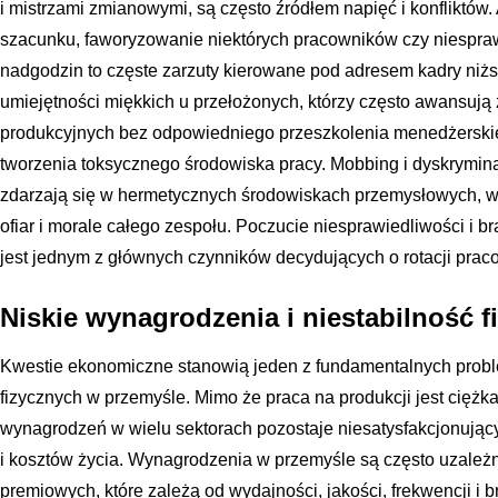
i mistrzami zmianowymi, są często źródłem napięć i konfliktów. 
szacunku, faworyzowanie niektórych pracowników czy niespra
nadgodzin to częste zarzuty kierowane pod adresem kadry niż
umiejętności miękkich u przełożonych, którzy często awansuj
produkcyjnych bez odpowiedniego przeszkolenia menedżerskieg
tworzenia toksycznego środowiska pracy. Mobbing i dyskrymin
zdarzają się w hermetycznych środowiskach przemysłowych, w
ofiar i morale całego zespołu. Poczucie niesprawiedliwości i b
jest jednym z głównych czynników decydujących o rotacji prac
Niskie wynagrodzenia i niestabilność 
Kwestie ekonomiczne stanowią jeden z fundamentalnych pro
fizycznych w przemyśle. Mimo że praca na produkcji jest ciężk
wynagrodzeń w wielu sektorach pozostaje niesatysfakcjonują
i kosztów życia. Wynagrodzenia w przemyśle są często uzale
premiowych, które zależą od wydajności, jakości, frekwencji i