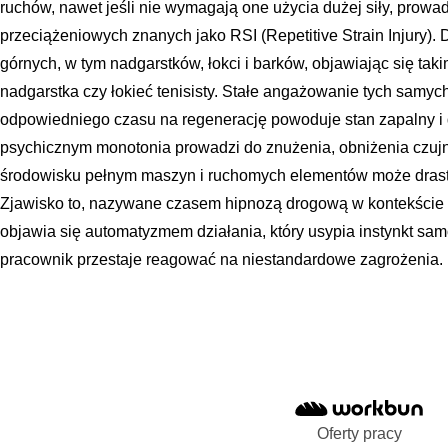
ruchów, nawet jeśli nie wymagają one użycia dużej siły, prowa
przeciążeniowych znanych jako RSI (Repetitive Strain Injury).
górnych, w tym nadgarstków, łokci i barków, objawiając się taki
nadgarstka czy łokieć tenisisty. Stałe angażowanie tych samy
odpowiedniego czasu na regenerację powoduje stan zapalny i
psychicznym monotonia prowadzi do znużenia, obniżenia czujn
środowisku pełnym maszyn i ruchomych elementów może drast
Zjawisko to, nazywane czasem hipnozą drogową w kontekście k
objawia się automatyzmem działania, który usypia instynkt sa
pracownik przestaje reagować na niestandardowe zagrożenia.
Oferty pracy