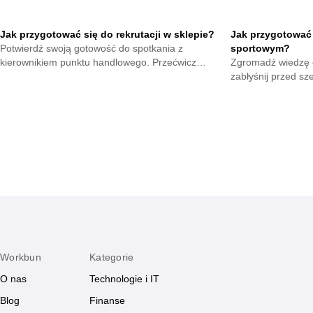
Jak przygotować się do rekrutacji w sklepie?
Jak przygotować 
Potwierdź swoją gotowość do spotkania z
sportowym?
kierownikiem punktu handlowego. Przećwicz
Zgromadź wiedzę o
odpowiedzi na ważne zagadnienia i zrób świetne
zabłyśnij przed sz
wrażenie na rozmowie.
oraz fachowo dora
każdego dnia.
Workbun
Kategorie
O nas
Technologie i IT
Blog
Finanse