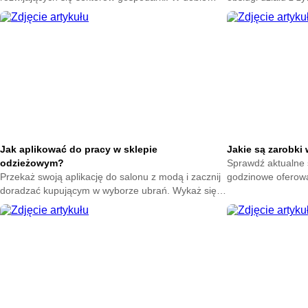
globalizacji, e-commerce oraz zmieniających się
sprawność działan
preferencji konsumentów, umiejętności
klientem.
pracowników w tej dziedzinie stają się kluczowe dla
sukcesu zarówno indywidualnych sprzedawców, jak
i całych organizacji.
Jak aplikować do pracy w sklepie
Jakie są zarobki
odzieżowym?
Sprawdź aktualne 
Przekaż swoją aplikację do salonu z modą i zacznij
godzinowe oferowa
doradzać kupującym w wyborze ubrań. Wykaż się
Poznaj kwoty przel
poczuciem stylu oraz zyskaj zajęcie w znanym
domowy mądrze.
butiku.