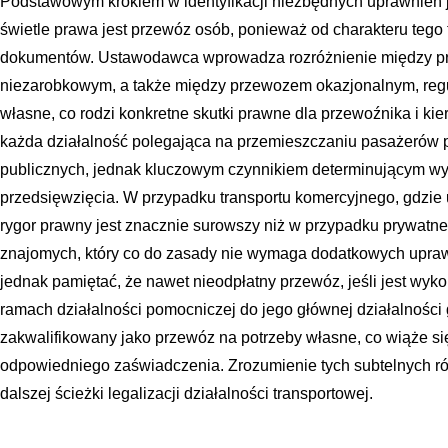
Podstawowym krokiem w identyfikacji niezbędnych uprawnień j
świetle prawa jest przewóz osób, ponieważ od charakteru teg
dokumentów. Ustawodawca wprowadza rozróżnienie między 
niezarobkowym, a także między przewozem okazjonalnym, reg
własne, co rodzi konkretne skutki prawne dla przewoźnika i k
każda działalność polegająca na przemieszczaniu pasażeró
publicznych, jednak kluczowym czynnikiem determinującym wym
przedsięwzięcia. W przypadku transportu komercyjnego, gdzie 
rygor prawny jest znacznie surowszy niż w przypadku prywatn
znajomych, który co do zasady nie wymaga dodatkowych upra
jednak pamiętać, że nawet nieodpłatny przewóz, jeśli jest wy
ramach działalności pomocniczej do jego głównej działalności
zakwalifikowany jako przewóz na potrzeby własne, co wiąże si
odpowiedniego zaświadczenia. Zrozumienie tych subtelnych ró
dalszej ścieżki legalizacji działalności transportowej.