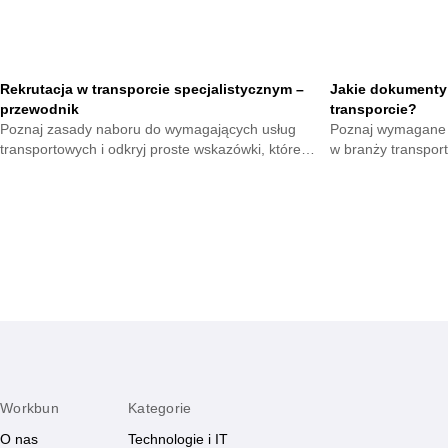
Rekrutacja w transporcie specjalistycznym –
Jakie dokumenty
przewodnik
transporcie?
Poznaj zasady naboru do wymagających usług
Poznaj wymagane f
transportowych i odkryj proste wskazówki, które
w branży transpor
pomogą Ci wejść do branży oferującej stabilną
dokumenty i przygot
pracę i rozwój.
szybki sposób.
Workbun
Kategorie
O nas
Technologie i IT