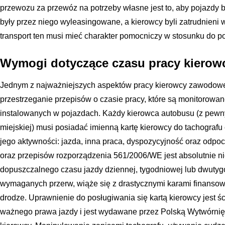
przewozu za przewóz na potrzeby własne jest to, aby pojazdy b
były przez niego wyleasingowane, a kierowcy byli zatrudnieni 
transport ten musi mieć charakter pomocniczy w stosunku do po
Wymogi dotyczące czasu pracy kierowc
Jednym z najważniejszych aspektów pracy kierowcy zawodoweg
przestrzeganie przepisów o czasie pracy, które są monitorow
instalowanych w pojazdach. Każdy kierowca autobusu (z pewn
miejskiej) musi posiadać imienną kartę kierowcy do tachografu 
jego aktywności: jazda, inna praca, dyspozycyjność oraz odpo
oraz przepisów rozporządzenia 561/2006/WE jest absolutnie n
dopuszczalnego czasu jazdy dziennej, tygodniowej lub dwutygo
wymaganych przerw, wiąże się z drastycznymi karami finanso
drodze. Uprawnienie do posługiwania się kartą kierowcy jest 
ważnego prawa jazdy i jest wydawane przez Polską Wytwórni