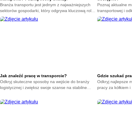
Branża transportu jest jednym z najważniejszych
Poznaj aktualne mo
sektorów gospodarki, który odgrywa kluczową rolę
transportowej i odk
w zapewnieniu sprawnego przepływu towarów i
największe szanse 
ludzi. W miarę jak świat staje się coraz bardziej
pracę.
zglobalizowany, a technologie rozwijają się w
szybkim tempie, umiejętności wymagane w tej
branży również ewoluują.
Jak znaleźć pracę w transporcie?
Gdzie szukać pra
Odkryj skuteczne sposoby na wejście do branży
Odkryj najlepsze m
logistycznej i zwiększ swoje szanse na stabilne
pracy za kółkiem 
zatrudnienie dzięki prostym, praktycznym
które pomogą Ci sz
wskazówkom.
ofert.