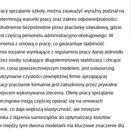
 pracy sprzątanie szkoły, można zauważyć wyraźny podział na
eterminują warunki pracy oraz zakres odpowiedzialności.
atrudnienie bezpośrednie przez placówkę oświatową, gdzie
jest częścią personelu administracyjno-obsługowego. W
nienia z umową o pracę, co gwarantuje stabilność
enia socjalne wynikające z regulaminu pracy danej jednostki
zez osoby szukające długoterminowej stabilizacji i chcące
gim, coraz powszechniejszym modelem, jest outsourcing
trzymanie czystości zewnętrznej firmie sprzątającej
uacji pracownik formalnie jest zatrudniony przez prywatne
miejscem wykonywania zlecenia. Oferty pracy sprzątanie
urcingowe mogą częściej opierać się na umowach
nie, co daje większą elastyczność, ale mniejsze
ynika z dążenia samorządów do optymalizacji kosztów
r między tymi dwoma modelami ma kluczowe znaczenie dla