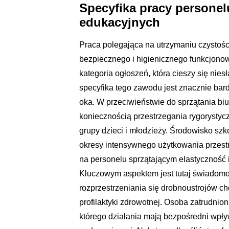
Specyfika pracy persone
edukacyjnych
Praca polegająca na utrzymaniu czystoś
bezpiecznego i higienicznego funkcjonowa
kategoria ogłoszeń, która cieszy się ni
specyfika tego zawodu jest znacznie bar
oka. W przeciwieństwie do sprzątania biu
koniecznością przestrzegania rygorystyc
grupy dzieci i młodzieży. Środowisko szk
okresy intensywnego użytkowania przestr
na personelu sprzątającym elastyczność 
Kluczowym aspektem jest tutaj świadomo
rozprzestrzeniania się drobnoustrojów c
profilaktyki zdrowotnej. Osoba zatrudnion
którego działania mają bezpośredni wpł