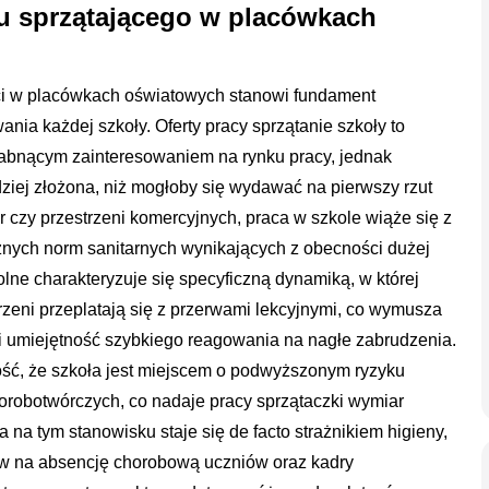
lu sprzątającego w placówkach
ci w placówkach oświatowych stanowi fundament
nia każdej szkoły. Oferty pracy sprzątanie szkoły to
esłabnącym zainteresowaniem na rynku pracy, jednak
dziej złożona, niż mogłoby się wydawać na pierwszy rzut
r czy przestrzeni komercyjnych, praca w szkole wiąże się z
znych norm sanitarnych wynikających z obecności dużej
olne charakteryzuje się specyficzną dynamiką, w której
zeni przeplatają się z przerwami lekcyjnymi, co wymusza
i umiejętność szybkiego reagowania na nagłe zabrudzenia.
ść, że szkoła jest miejscem o podwyższonym ryzyku
horobotwórczych, co nadaje pracy sprzątaczki wymiar
a na tym stanowisku staje się de facto strażnikiem higieny,
yw na absencję chorobową uczniów oraz kadry