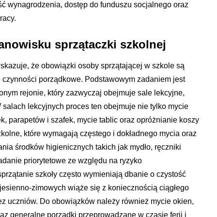
ć wynagrodzenia, dostęp do funduszu socjalnego oraz
racy.
anowisku sprzątaczki szkolnej
kazuje, że obowiązki osoby sprzątającej w szkole są
te czynności porządkowe. Podstawowym zadaniem jest
onym rejonie, który zazwyczaj obejmuje sale lekcyjne,
W salach lekcyjnych proces ten obejmuje nie tylko mycie
k, parapetów i szafek, mycie tablic oraz opróżnianie koszy
szkolne, które wymagają częstego i dokładnego mycia oraz
ania środków higienicznych takich jak mydło, ręczniki
zadanie priorytetowe ze względu na ryzyko
sprzątanie szkoły często wymieniają dbanie o czystość
jesienno-zimowych wiąże się z koniecznością ciągłego
ez uczniów. Do obowiązków należy również mycie okien,
az generalne porządki przeprowadzane w czasie ferii i