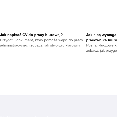
Jak napisać CV do pracy biurowej?
Jakie są wymaga
Przygotuj dokument, który pomoże wejść do pracy
pracownika biur
administracyjnej, i zobacz, jak stworzyć klarowny
Poznaj kluczowe kr
profil zawodowy zwiększający szanse na stabilne
zobacz, jak przygot
zatrudnienie.
zatrudnienie oraz 