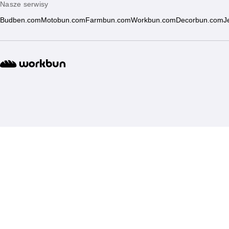
Nasze serwisy
Budben.com
Motobun.com
Farmbun.com
Workbun.com
Decorbun.com
J