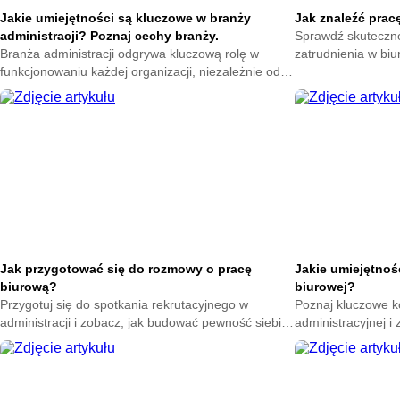
Jakie umiejętności są kluczowe w branży
Jak znaleźć pracę
administracji? Poznaj cechy branży.
Sprawdź skuteczn
Branża administracji odgrywa kluczową rolę w
zatrudnienia w biu
funkcjonowaniu każdej organizacji, niezależnie od
dokumentów i przy
jej wielkości czy sektora. Osoby pracujące w
karierę już teraz.
administracji są odpowiedzialne za wiele zadań,
które wspierają codzienne operacje firmy. W
związku z tym, posiadanie odpowiednich
umiejętności jest niezbędne do efektywnego
wykonywania tych obowiązków.
Jak przygotować się do rozmowy o pracę
Jakie umiejętnoś
biurową?
biurowej?
Przygotuj się do spotkania rekrutacyjnego w
Poznaj kluczowe k
administracji i zobacz, jak budować pewność siebie
administracyjnej i 
oraz zaprezentować się tak, by zwiększyć szanse
kroku, aby zwiększ
na stabilne zatrudnienie.
zatrudnienie.