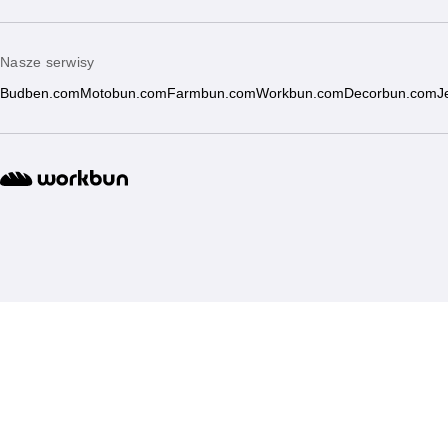
Nasze serwisy
Budben.com
Motobun.com
Farmbun.com
Workbun.com
Decorbun.com
J