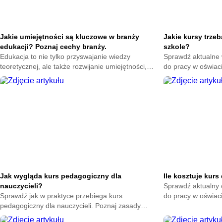
Jakie umiejętności są kluczowe w branży
Jakie kursy trze
edukacji? Poznaj cechy branży.
szkole?
Edukacja to nie tylko przyswajanie wiedzy
Sprawdź aktualne 
teoretycznej, ale także rozwijanie umiejętności,
do pracy w oświac
które są niezbędne w codziennym życiu oraz w
oraz listę szkoleń
przyszłej karierze zawodowej. W dzisiejszym
zatrudnienia.
dynamicznie zmieniającym się świecie, umiejętności
te stają się coraz bardziej zróżnicowane i wymagają
od uczniów elastyczności oraz zdolności do
adaptacji.
Jak wygląda kurs pedagogiczny dla
Ile kosztuje kurs
nauczycieli?
Sprawdź aktualny 
Sprawdź jak w praktyce przebiega kurs
do pracy w oświaci
pedagogiczny dla nauczycieli. Poznaj zasady
zaplanuj swoją ka
organizacji zajęć oraz formę nauki. Przygotuj się do
przyszłość.