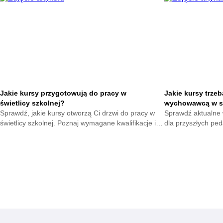
zdobycia uprawnień.
Jakie kursy przygotowują do pracy w
Jakie kursy trze
świetlicy szkolnej?
wychowawcą w s
Sprawdź, jakie kursy otworzą Ci drzwi do pracy w
Sprawdź aktualne 
świetlicy szkolnej. Poznaj wymagane kwalifikacje i
dla przyszłych ped
zdobądź pewność siebie w nowym zawodzie.
niezbędnych szkol
Zacznij teraz.
pracy z dziećmi.