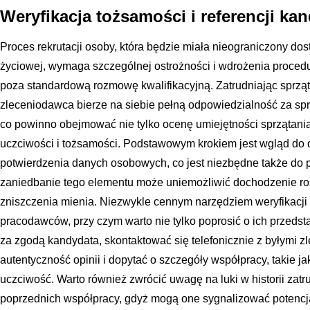
Weryfikacja tożsamości i referencji ka
Proces rekrutacji osoby, która będzie miała nieograniczony dos
życiowej, wymaga szczególnej ostrożności i wdrożenia proced
poza standardową rozmowę kwalifikacyjną. Zatrudniając sprząt
zleceniodawca bierze na siebie pełną odpowiedzialność za sp
co powinno obejmować nie tylko ocenę umiejętności sprzątania
uczciwości i tożsamości. Podstawowym krokiem jest wgląd do
potwierdzenia danych osobowych, co jest niezbędne także do
zaniedbanie tego elementu może uniemożliwić dochodzenie ro
zniszczenia mienia. Niezwykle cennym narzędziem weryfikacji 
pracodawców, przy czym warto nie tylko poprosić o ich przedsta
za zgodą kandydata, skontaktować się telefonicznie z byłymi 
autentyczność opinii i dopytać o szczegóły współpracy, takie j
uczciwość. Warto również zwrócić uwagę na luki w historii za
poprzednich współpracy, gdyż mogą one sygnalizować potencj