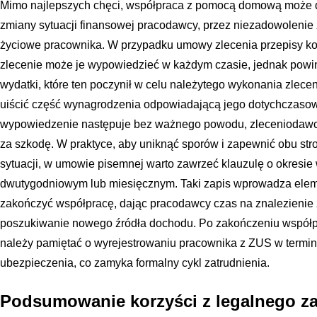
Mimo najlepszych chęci, współpraca z pomocą domową może d
zmiany sytuacji finansowej pracodawcy, przez niezadowolenie z
życiowe pracownika. W przypadku umowy zlecenia przepisy ko
zlecenie może je wypowiedzieć w każdym czasie, jednak powi
wydatki, które ten poczynił w celu należytego wykonania zlecen
uiścić część wynagrodzenia odpowiadającą jego dotychczaso
wypowiedzenie następuje bez ważnego powodu, zleceniodawc
za szkodę. W praktyce, aby uniknąć sporów i zapewnić obu st
sytuacji, w umowie pisemnej warto zawrzeć klauzulę o okresie
dwutygodniowym lub miesięcznym. Taki zapis wprowadza element
zakończyć współpracę, dając pracodawcy czas na znalezienie 
poszukiwanie nowego źródła dochodu. Po zakończeniu współpr
należy pamiętać o wyrejestrowaniu pracownika z ZUS w termini
ubezpieczenia, co zamyka formalny cykl zatrudnienia.
Podsumowanie korzyści z legalnego za