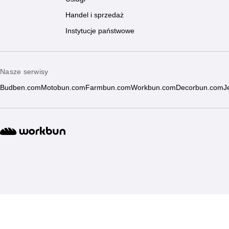
Handel i sprzedaż
Instytucje państwowe
Nasze serwisy
Budben.com
Motobun.com
Farmbun.com
Workbun.com
Decorbun.com
J