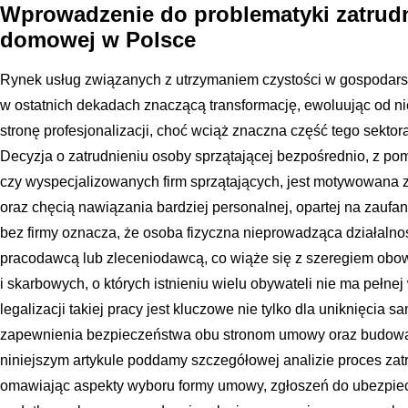
Wprowadzenie do problematyki zatrud
domowej w Polsce
Rynek usług związanych z utrzymaniem czystości w gospodar
w ostatnich dekadach znaczącą transformację, ewoluując od ni
stronę profesjonalizacji, choć wciąż znaczna część tego sektora
Decyzja o zatrudnieniu osoby sprzątającej bezpośrednio, z po
czy wyspecjalizowanych firm sprzątających, jest motywowana
oraz chęcią nawiązania bardziej personalnej, opartej na zaufani
bez firmy oznacza, że osoba fizyczna nieprowadząca działalnoś
pracodawcą lub zleceniodawcą, co wiąże się z szeregiem obo
i skarbowych, o których istnieniu wielu obywateli nie ma peł
legalizacji takiej pracy jest kluczowe nie tylko dla uniknięcia s
zapewnienia bezpieczeństwa obu stronom umowy oraz budowan
niniejszym artykule poddamy szczegółowej analizie proces za
omawiając aspekty wyboru formy umowy, zgłoszeń do ubezpiec