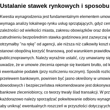
Ustalanie stawek rynkowych i sposobu
Kwestia wynagrodzenia jest fundamentalnym elementem umowy,
wymaga analizy lokalnego rynku usług sprzątających, gdyż cen
zależności od wielkości miasta, zakresu obowiązków oraz doś
zatrudnieniu bezpośrednim stawka godzinowa jest zazwyczaj wy
otrzymałby "na rękę" od agencji, ale niższa niż całkowity koszt 
stanowi obopólną korzyść finansową, pod warunkiem prawidł
publicznoprawnych. Należy wyraźnie ustalić, czy umawiamy się 
uwadze, że w umowie zlecenia operuje się kwotami brutto, od k
i ewentualnie podatek (przy rozliczeniu rocznym). Sposób rozl
przelewem bankowym, powinien być jasno określony w umowi
dowodowych i bezpieczeństwa rekomendowane jest dokonywan
bankowe zleceniobiorcy, co tworzy trwały ślad transakcji. W p
każdorazowo należy sporządzać pokwitowanie odbioru wynagr
aby uniknąć ewentualnych roszczeń w przyszłości dotyczących