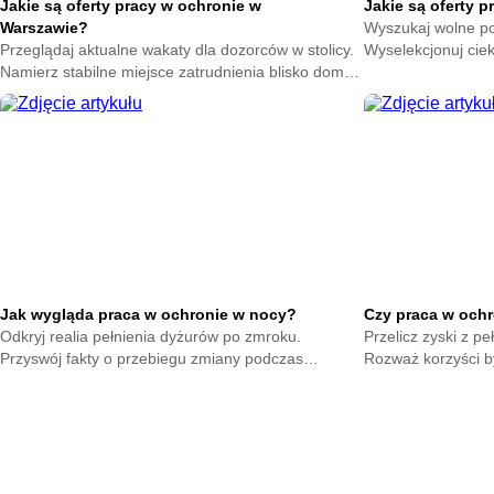
Jakie są oferty pracy w ochronie w
Jakie są oferty 
Warszawie?
Wyszukaj wolne p
Przeglądaj aktualne wakaty dla dozorców w stolicy.
Wyselekcjonuj cie
Namierz stabilne miejsce zatrudnienia blisko domu.
Zdobądź stałe zaj
Wykorzystaj szansę na szybki rozwój w branży.
zabezpieczającym
Jak wygląda praca w ochronie w nocy?
Czy praca w ochr
Odkryj realia pełnienia dyżurów po zmroku.
Przelicz zyski z pe
Przyswój fakty o przebiegu zmiany podczas
Rozważ korzyści by
ciemnych godzin. Ustal istotne aspekty czuwania w
Skonfrontuj nakład
pustych biurach.