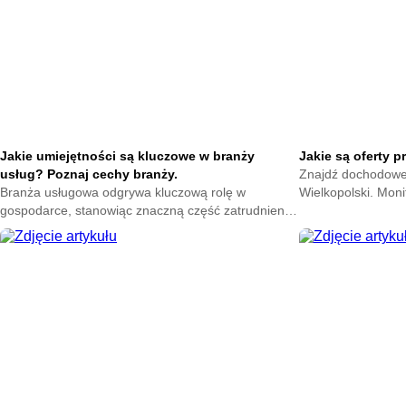
Jakie umiejętności są kluczowe w branży
Jakie są oferty 
usług? Poznaj cechy branży.
Znajdź dochodowe z
Branża usługowa odgrywa kluczową rolę w
Wielkopolski. Moni
gospodarce, stanowiąc znaczną część zatrudnienia
lokalnych firm. Za
i wpływając na rozwój wielu sektorów. W miarę jak
zawodową.
rynek pracy ewoluuje, umiejętności wymagane w tej
branży stają się coraz bardziej zróżnicowane i
złożone.