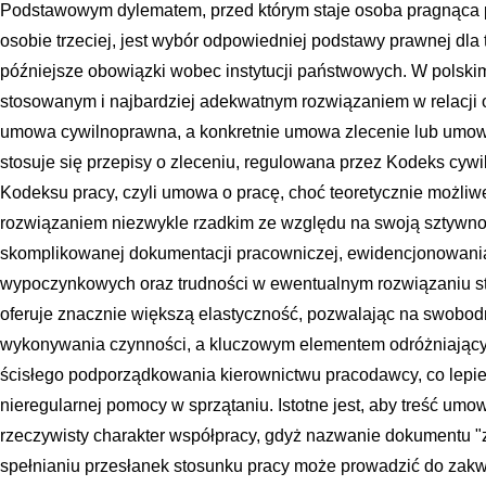
Podstawowym dylematem, przed którym staje osoba pragnąca 
osobie trzeciej, jest wybór odpowiedniej podstawy prawnej dla 
późniejsze obowiązki wobec instytucji państwowych. W polski
stosowanym i najbardziej adekwatnym rozwiązaniem w relacji
umowa cywilnoprawna, a konkretnie umowa zlecenie lub umowa
stosuje się przepisy o zleceniu, regulowana przez Kodeks cywi
Kodeksu pracy, czyli umowa o pracę, choć teoretycznie możli
rozwiązaniem niezwykle rzadkim ze względu na swoją sztywn
skomplikowanej dokumentacji pracowniczej, ewidencjonowania
wypoczynkowych oraz trudności w ewentualnym rozwiązaniu s
oferuje znacznie większą elastyczność, pozwalając na swobodn
wykonywania czynności, a kluczowym elementem odróżniającym
ścisłego podporządkowania kierownictwu pracodawcy, co lepiej
nieregularnej pomocy w sprzątaniu. Istotne jest, aby treść umo
rzeczywisty charakter współpracy, gdyż nazwanie dokumentu 
spełnianiu przesłanek stosunku pracy może prowadzić do zakwe