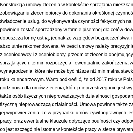
Konstrukcja umowy zlecenia w kontekście sprzątania mieszkan
zobowiązaniu zleceniobiorcy do dokonania określonej czynnoś
świadczenie usług, do wykonywania czynności faktycznych na 
powinien zostać sporządzony w formie pisemnej dla celów do
dopuszcza formę ustną, jednak ze względów bezpieczeństwa i j
absolutnie rekomendowana. W treści umowy należy precyzyjnie o
zleceniodawcy i zleceniobiorcy, przedmiot zlecenia obejmują
sprzątających, termin rozpoczęcia i ewentualnie zakończenia 
wynagrodzenia, które nie może być niższe niż minimalna sta
roku kalendarzowym. Warto podkreślić, że od 2017 roku w Pol
godzinowa dla umów zlecenia, której nieprzestrzeganie jest w
także osób fizycznych nieprowadzących działalności gospodarcz
fizyczną nieprowadzącą działalności. Umowa powinna także z
jej wypowiedzenia, co w przypadku umów cywilnoprawnych jest
pracy, oraz ewentualne klauzule dotyczące poufności czy odpo
co jest szczególnie istotne w kontekście pracy w sferze prywat