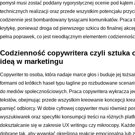
pomysł musi zostać poddany rygorystycznej ocenie pod kątem z
technicznych realizacji oraz przede wszystkim potencjału przyc
codziennie jest bombardowany tysiącami komunikatów. Praca
krytykę, ponieważ droga od pierwszego szkicu do finalnej akcep
pełna poprawek, co jest nieodłącznym elementem codziennośc
Codzienność copywritera czyli sztuka
ideą w marketingu
Copywriter to osoba, która nadaje marce głos i buduje jej toż
formami od krótkich haseł typu tagline po rozbudowane scenari
do mediów społecznościowych. Praca copywritera wykracza je
tekstów, obejmując przede wszystkim kreowanie koncepcji krea
pamięć odbiorcy. W dobie cyfrowej copywriter musi również 
wyszukiwarek oraz specyfiki konsumpcji treści na różnych pla
dokształcanie się w zakresie UX writingu czy mikrocopy. Każde
dobrane tak, aby wywołać określoną reakcję emocjonalną lub 