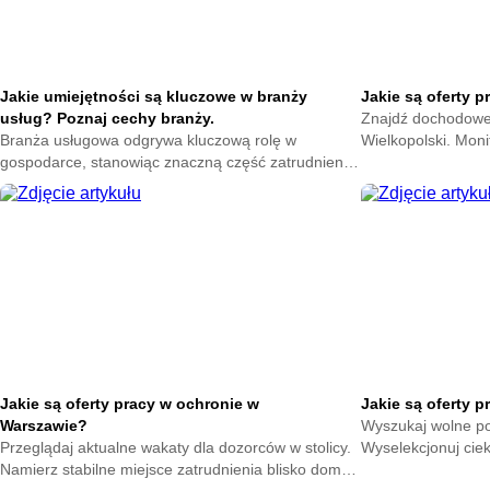
Jakie umiejętności są kluczowe w branży
Jakie są oferty 
usług? Poznaj cechy branży.
Znajdź dochodowe z
Branża usługowa odgrywa kluczową rolę w
Wielkopolski. Moni
gospodarce, stanowiąc znaczną część zatrudnienia
lokalnych firm. Za
i wpływając na rozwój wielu sektorów. W miarę jak
zawodową.
rynek pracy ewoluuje, umiejętności wymagane w tej
branży stają się coraz bardziej zróżnicowane i
złożone.
Jakie są oferty pracy w ochronie w
Jakie są oferty 
Warszawie?
Wyszukaj wolne p
Przeglądaj aktualne wakaty dla dozorców w stolicy.
Wyselekcjonuj cie
Namierz stabilne miejsce zatrudnienia blisko domu.
Zdobądź stałe zaj