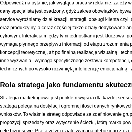
Odpowiedź na pytanie, jak wygląda praca w reklamie, zależy w 
dany specjalista jest osadzony, gdyż zakres obowiązków bywa sk
service wyróżniamy dział kreacji, strategii, obsługi klienta cz
oraz produkcyjny, a coraz częściej także działy dedykowane an
cyfrowym. Interakcja między tymi jednostkami jest kluczowa, 
wymaga płynnego przepływu informacji od etapu zrozumienia p
koncepcji teoretycznej, aż po finalną realizację wizualną i tec
inne wyzwania i wymaga specyficznego zestawu kompetencji, 
technicznych po wysoko rozwiniętą inteligencję emocjonalną i 
Rola stratega jako fundamentu skutecz
Strategia marketingowa jest punktem wyjścia dla każdej senso
stratega polega na destylacji ogromnej ilości danych rynkowych
wniosków. To właśnie strateg odpowiada za zdefiniowanie grup
propozycji sprzedaży oraz wytyczenie ścieżki, którą marka po
cele biznesowe. Praca w tym dziale wymaga głębokiego zrozum