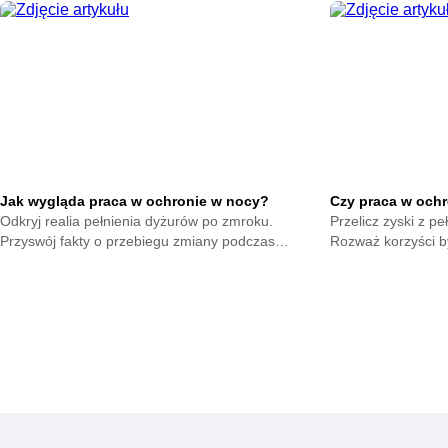
Wykorzystaj szansę na szybki rozwój w branży.
zabezpieczającym
Jak wygląda praca w ochronie w nocy?
Czy praca w ochr
Odkryj realia pełnienia dyżurów po zmroku.
Przelicz zyski z pe
Przyswój fakty o przebiegu zmiany podczas
Rozważ korzyści by
ciemnych godzin. Ustal istotne aspekty czuwania w
Skonfrontuj nakład
pustych biurach.