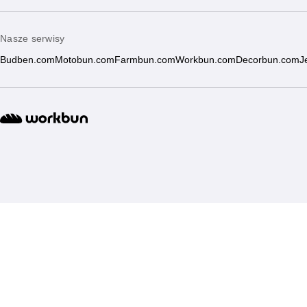
Nasze serwisy
Budben.com
Motobun.com
Farmbun.com
Workbun.com
Decorbun.com
J