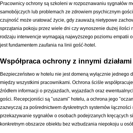
Pracownicy ochrony są szkoleni w rozpoznawaniu sygnałów m
samobójczych lub problemach ze zdrowiem psychicznym gości
czujność może uratować życie, gdy zauważą nietypowe zachow
sprzątania pokoju przez wiele dni czy wynoszenie dużej ilośc
rodzaju interwencje wymagają najwyższego poziomu empatii or
jest fundamentem zaufania na linii gość-hotel.
Współpraca ochrony z innymi działami
Bezpieczeństwo w hotelu nie jest domeną wyłącznie jednego dzia
między wszystkimi pracownikami. Ochrona ściśle współpracuje 
źródłem informacji o przyjazdach, wyjazdach oraz ewentualny
gości. Recepcjoniści są "uszami" hotelu, a ochrona jego "ocza
zazwyczaj za pośrednictwem dyskretnych systemów łączności 
przekazywanie sygnałów o osobach podejrzanych kręcących się
konkretnym obszarze obiektu bez wzbudzania niepokoju u osó