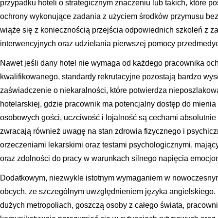
przypadku hoteli o strategicznym znaczeniu lub takich, które 
ochrony wykonujące zadania z użyciem środków przymusu bezp
wiąże się z koniecznością przejścia odpowiednich szkoleń z z
interwencyjnych oraz udzielania pierwszej pomocy przedmedyc
Nawet jeśli dany hotel nie wymaga od każdego pracownika och
kwalifikowanego, standardy rekrutacyjne pozostają bardzo w
zaświadczenie o niekaralności, które potwierdza nieposzlako
hotelarskiej, gdzie pracownik ma potencjalny dostęp do mienia
osobowych gości, uczciwość i lojalność są cechami absolutni
zwracają również uwagę na stan zdrowia fizycznego i psychicz
orzeczeniami lekarskimi oraz testami psychologicznymi, mając
oraz zdolności do pracy w warunkach silnego napięcia emocjo
Dodatkowym, niezwykle istotnym wymaganiem w nowoczesnym 
obcych, ze szczególnym uwzględnieniem języka angielskiego. 
dużych metropoliach, goszczą osoby z całego świata, pracowni