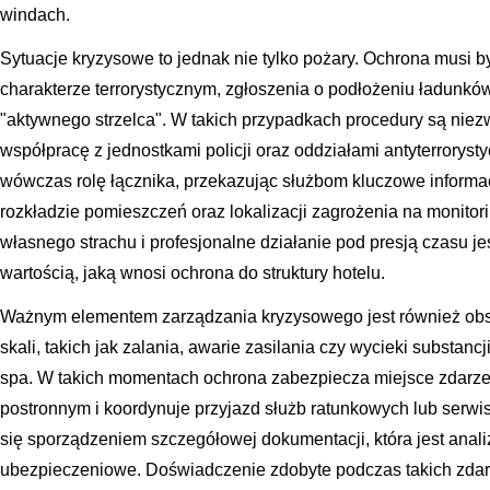
windach.
Sytuacje kryzysowe to jednak nie tylko pożary. Ochrona musi b
charakterze terrorystycznym, zgłoszenia o podłożeniu ładun
"aktywnego strzelca". W takich przypadkach procedury są niezw
współpracę z jednostkami policji oraz oddziałami antyterroryst
wówczas rolę łącznika, przekazując służbom kluczowe informacj
rozkładzie pomieszczeń oraz lokalizacji zagrożenia na monito
własnego strachu i profesjonalne działanie pod presją czasu 
wartością, jaką wnosi ochrona do struktury hotelu.
Ważnym elementem zarządzania kryzysowego jest również obsł
skali, takich jak zalania, awarie zasilania czy wycieki substan
spa. W takich momentach ochrona zabezpiecza miejsce zdarze
postronnym i koordynuje przyjazd służb ratunkowych lub serwi
się sporządzeniem szczegółowej dokumentacji, która jest anali
ubezpieczeniowe. Doświadczenie zdobyte podczas takich zdar