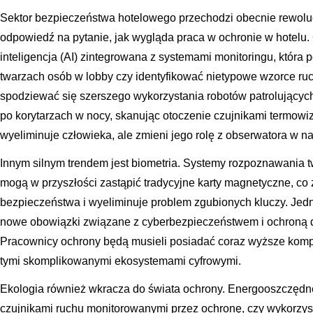
Sektor bezpieczeństwa hotelowego przechodzi obecnie rewoluc
odpowiedź na pytanie, jak wygląda praca w ochronie w hotelu.
inteligencja (AI) zintegrowana z systemami monitoringu, która
twarzach osób w lobby czy identyfikować nietypowe wzorce ru
spodziewać się szerszego wykorzystania robotów patrolującyc
po korytarzach w nocy, skanując otoczenie czujnikami termowiz
wyeliminuje człowieka, ale zmieni jego rolę z obserwatora w
Innym silnym trendem jest biometria. Systemy rozpoznawania 
mogą w przyszłości zastąpić tradycyjne karty magnetyczne, co
bezpieczeństwa i wyeliminuje problem zgubionych kluczy. Jedn
nowe obowiązki związane z cyberbezpieczeństwem i ochroną 
Pracownicy ochrony będą musieli posiadać coraz wyższe komp
tymi skomplikowanymi ekosystemami cyfrowymi.
Ekologia również wkracza do świata ochrony. Energooszczędn
czujnikami ruchu monitorowanymi przez ochronę, czy wykorzys