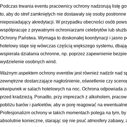
Podczas trwania eventu pracownicy ochrony nadzorują listę gości
to, aby do stref zamkniętych nie dostawały się osoby postronn
nieposiadający akredytacji. W przypadku obecności osób pows
współpracuje z prywatnymi ochroniarzami celebrytów lub służ
Ochrony Państwa. Wymaga to doskonałej koordynacji i jasno p
hotelowy staje się wówczas częścią większego systemu, dbając o
wspierała działania ochronne, np. poprzez zapewnienie bezpie
wydzielenie osobnych wind.
Ważnym aspektem ochrony eventów jest również nadzór nad spr
zewnętrzne dostarczające nagłośnienie, oświetlenie czy sceno
ekwipunek w salach hotelowych na noc. Ochrona odpowiada z
przed kradzieżą. Ponadto, przy imprezach z alkoholem, praco
pobliżu barów i parkietów, aby w porę reagować na ewentualne 
Profesjonalizm ochrony w takich momentach polega na tym, by i
absolutnie konieczne, starając się nie psuć atmosfery zabawy,