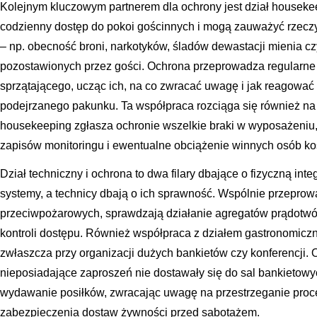
Kolejnym kluczowym partnerem dla ochrony jest dział houseke
codzienny dostęp do pokoi gościnnych i mogą zauważyć rzecz
– np. obecność broni, narkotyków, śladów dewastacji mienia 
pozostawionych przez gości. Ochrona przeprowadza regularne 
sprzątającego, ucząc ich, na co zwracać uwagę i jak reagować
podejrzanego pakunku. Ta współpraca rozciąga się również na 
housekeeping zgłasza ochronie wszelkie braki w wyposażeniu,
zapisów monitoringu i ewentualne obciążenie winnych osób ko
Dział techniczny i ochrona to dwa filary dbające o fizyczną in
systemy, a technicy dbają o ich sprawność. Wspólnie przepro
przeciwpożarowych, sprawdzają działanie agregatów prądotwó
kontroli dostępu. Również współpraca z działem gastronomiczn
zwłaszcza przy organizacji dużych bankietów czy konferencji.
nieposiadające zaproszeń nie dostawały się do sal bankietow
wydawanie posiłków, zwracając uwagę na przestrzeganie pro
zabezpieczenia dostaw żywności przed sabotażem.