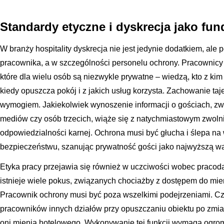
Standardy etyczne i dyskrecja jako f
W branży hospitality dyskrecja nie jest jedynie dodatkiem, 
pracownika, a w szczególności personelu ochrony. Pracownicy 
które dla wielu osób są niezwykle prywatne – wiedzą, kto z kim
kiedy opuszcza pokój i z jakich usług korzysta. Zachowanie 
wymogiem. Jakiekolwiek wynoszenie informacji o gościach, zw
mediów czy osób trzecich, wiąże się z natychmiastowym zwoln
odpowiedzialności karnej. Ochrona musi być głucha i ślepa na 
bezpieczeństwu, szanując prywatność gości jako najwyższą wa
Etyka pracy przejawia się również w uczciwości wobec pracoda
istnieje wiele pokus, związanych chociażby z dostępem do mi
Pracownik ochrony musi być poza wszelkimi podejrzeniami. Czę
pracowników innych działów przy opuszczaniu obiektu po zmia
oni mienia hotelowego. Wykonywanie tej funkcji wymaga ogrom