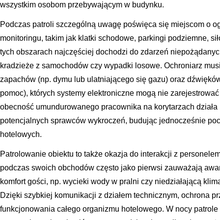
wszystkim osobom przebywającym w budynku.
Podczas patroli szczególną uwagę poświęca się miejscom o o
monitoringu, takim jak klatki schodowe, parkingi podziemne, sił
tych obszarach najczęściej dochodzi do zdarzeń niepożądanych
kradzieże z samochodów czy wypadki losowe. Ochroniarz mus
zapachów (np. dymu lub ulatniającego się gazu) oraz dźwięków
pomoc), których systemy elektroniczne mogą nie zarejestrowa
obecność umundurowanego pracownika na korytarzach działa 
potencjalnych sprawców wykroczeń, budując jednocześnie poc
hotelowych.
Patrolowanie obiektu to także okazja do interakcji z personel
podczas swoich obchodów często jako pierwsi zauważają awar
komfort gości, np. wycieki wody w pralni czy niedziałającą kli
Dzięki szybkiej komunikacji z działem technicznym, ochrona p
funkcjonowania całego organizmu hotelowego. W nocy patrole 