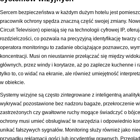
Sercem bezpieczeństwa w każdym dużym hotelu jest pomieszcz
pracownik ochrony spędza znaczną część swojej zmiany. No
Circuit Television) opierają się na technologii cyfrowej IP, ofe
rozdzielczości, co pozwala na precyzyjną identyfikację twarzy c
operatora monitoringu to zadanie obciążające poznawczo, wym
koncentracji. Musi on nieustannie przełączać się między widoka
głównych, przez windy i korytarze, aż po zaplecze kuchenne i 
tylko to, co widać na ekranie, ale również umiejętność interpre
w obiekcie.
Systemy wizyjne są często zintegrowane z inteligentną analityk
wykrywać pozostawione bez nadzoru bagaże, przekroczenie wirt
zastrzeżonych czy gwałtowne ruchy mogące świadczyć o bójce
ochrony musi umieć obsługiwać te narzędzia i odpowiednio ko
unikać fałszywych sygnałów. Monitoring służy również jako n
przypadku reklamacji gości lub incydentów prawnych. Przegląd