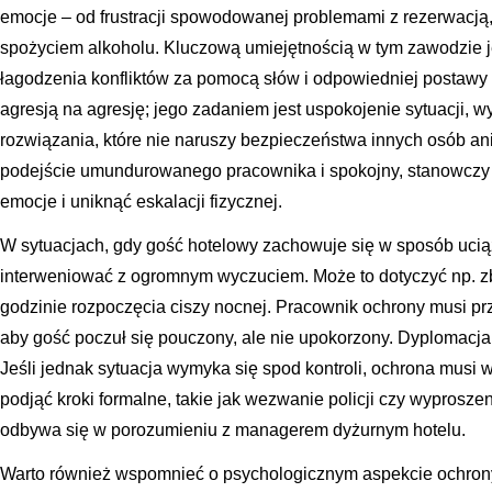
emocje – od frustracji spowodowanej problemami z rezerwacj
spożyciem alkoholu. Kluczową umiejętnością w tym zawodzie jest
łagodzenia konfliktów za pomocą słów i odpowiedniej postawy
agresją na agresję; jego zadaniem jest uspokojenie sytuacji, w
rozwiązania, które nie naruszy bezpieczeństwa innych osób ani
podejście umundurowanego pracownika i spokojny, stanowczy t
emocje i uniknąć eskalacji fizycznej.
W sytuacjach, gdy gość hotelowy zachowuje się w sposób uciąż
interweniować z ogromnym wyczuciem. Może to dotyczyć np. z
godzinie rozpoczęcia ciszy nocnej. Pracownik ochrony musi p
aby gość poczuł się pouczony, ale nie upokorzony. Dyplomacja 
Jeśli jednak sytuacja wymyka się spod kontroli, ochrona musi w
podjąć kroki formalne, takie jak wezwanie policji czy wyprosze
odbywa się w porozumieniu z managerem dyżurnym hotelu.
Warto również wspomnieć o psychologicznym aspekcie ochrony