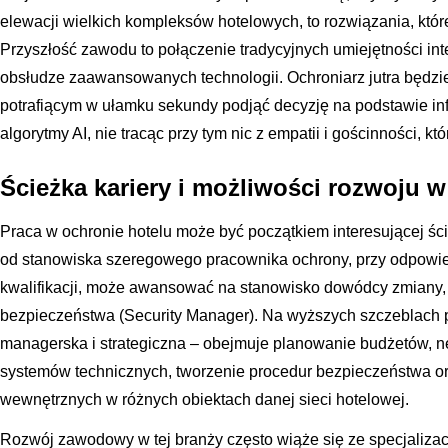
elewacji wielkich kompleksów hotelowych, to rozwiązania, któ
Przyszłość zawodu to połączenie tradycyjnych umiejętności int
obsłudze zaawansowanych technologii. Ochroniarz jutra będzi
potrafiącym w ułamku sekundy podjąć decyzję na podstawie in
algorytmy AI, nie tracąc przy tym nic z empatii i gościnności, kt
Ścieżka kariery i możliwości rozwoju w
Praca w ochronie hotelu może być początkiem interesującej ś
od stanowiska szeregowego pracownika ochrony, przy odpowi
kwalifikacji, może awansować na stanowisko dowódcy zmiany,
bezpieczeństwa (Security Manager). Na wyższych szczeblach pra
managerska i strategiczna – obejmuje planowanie budżetów, 
systemów technicznych, tworzenie procedur bezpieczeństwa 
wewnętrznych w różnych obiektach danej sieci hotelowej.
Rozwój zawodowy w tej branży często wiąże się ze specjaliza