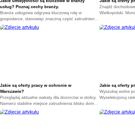
Jakie umiejętności są kluczowe w branży
Jakie są oferty 
usług? Poznaj cechy branży.
Znajdź dochodowe z
Branża usługowa odgrywa kluczową rolę w
Wielkopolski. Moni
gospodarce, stanowiąc znaczną część zatrudnienia
lokalnych firm. Za
i wpływając na rozwój wielu sektorów. W miarę jak
zawodową.
rynek pracy ewoluuje, umiejętności wymagane w tej
branży stają się coraz bardziej zróżnicowane i
złożone.
Jakie są oferty pracy w ochronie w
Jakie są oferty 
Warszawie?
Wyszukaj wolne p
Przeglądaj aktualne wakaty dla dozorców w stolicy.
Wyselekcjonuj cie
Namierz stabilne miejsce zatrudnienia blisko domu.
Zdobądź stałe zaj
Wykorzystaj szansę na szybki rozwój w branży.
zabezpieczającym