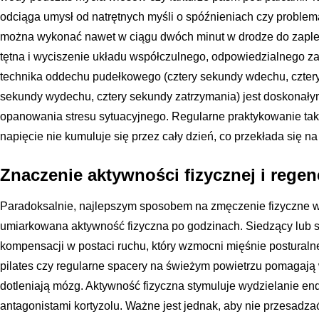
odciąga umysł od natrętnych myśli o spóźnieniach czy proble
można wykonać nawet w ciągu dwóch minut w drodze do zaplec
tętna i wyciszenie układu współczulnego, odpowiedzialnego za 
technika oddechu pudełkowego (cztery sekundy wdechu, cztery
sekundy wydechu, cztery sekundy zatrzymania) jest doskonał
opanowania stresu sytuacyjnego. Regularne praktykowanie taki
napięcie nie kumuluje się przez cały dzień, co przekłada się 
Znaczenie aktywności fizycznej i regen
Paradoksalnie, najlepszym sposobem na zmęczenie fizyczne wyn
umiarkowana aktywność fizyczna po godzinach. Siedzący lub s
kompensacji w postaci ruchu, który wzmocni mięśnie posturalne
pilates czy regularne spacery na świeżym powietrzu pomagają
dotleniają mózg. Aktywność fizyczna stymuluje wydzielanie endo
antagonistami kortyzolu. Ważne jest jednak, aby nie przesadzać