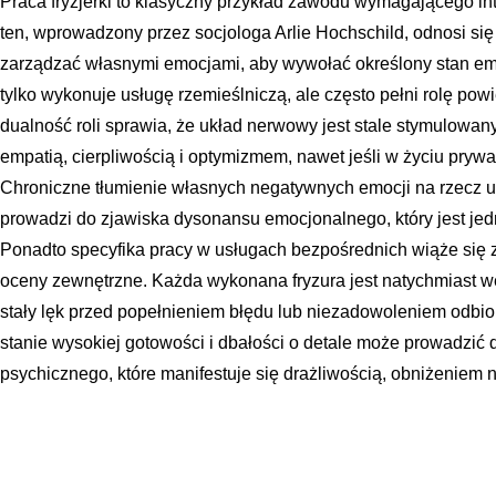
Praca fryzjerki to klasyczny przykład zawodu wymagającego in
ten, wprowadzony przez socjologa Arlie Hochschild, odnosi się 
zarządzać własnymi emocjami, aby wywołać określony stan emoc
tylko wykonuje usługę rzemieślniczą, ale często pełni rolę powi
dualność roli sprawia, że układ nerwowy jest stale stymulowan
empatią, cierpliwością i optymizmem, nawet jeśli w życiu prywa
Chroniczne tłumienie własnych negatywnych emocji na rzecz u
prowadzi do zjawiska dysonansu emocjonalnego, który jest jed
Ponadto specyfika pracy w usługach bezpośrednich wiąże się z
oceny zewnętrzne. Każda wykonana fryzura jest natychmiast we
stały lęk przed popełnieniem błędu lub niezadowoleniem odbio
stanie wysokiej gotowości i dbałości o detale może prowadzić
psychicznego, które manifestuje się drażliwością, obniżeniem n