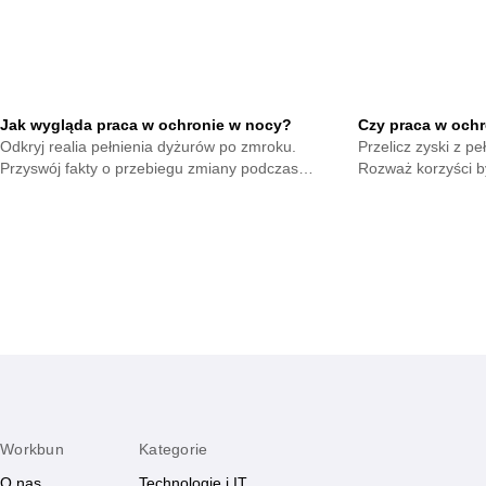
Jak wygląda praca w ochronie w nocy?
Czy praca w ochr
Odkryj realia pełnienia dyżurów po zmroku.
Przelicz zyski z pe
Przyswój fakty o przebiegu zmiany podczas
Rozważ korzyści by
ciemnych godzin. Ustal istotne aspekty czuwania w
Skonfrontuj nakład
pustych biurach.
Workbun
Kategorie
O nas
Technologie i IT