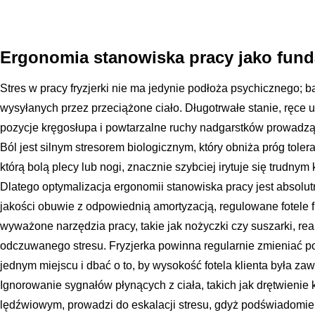
Ergonomia stanowiska pracy jako fun
Stres w pracy fryzjerki nie ma jedynie podłoża psychicznego; 
wysyłanych przez przeciążone ciało. Długotrwałe stanie, ręce
pozycje kręgosłupa i powtarzalne ruchy nadgarstków prowadzą
Ból jest silnym stresorem biologicznym, który obniża próg toler
którą bolą plecy lub nogi, znacznie szybciej irytuje się trudnym
Dlatego optymalizacja ergonomii stanowiska pracy jest absolut
jakości obuwie z odpowiednią amortyzacją, regulowane fotele fr
wyważone narzędzia pracy, takie jak nożyczki czy suszarki, rea
odczuwanego stresu. Fryzjerka powinna regularnie zmieniać poz
jednym miejscu i dbać o to, by wysokość fotela klienta była za
Ignorowanie sygnałów płynących z ciała, takich jak drętwienie
lędźwiowym, prowadzi do eskalacji stresu, gdyż podświadomie