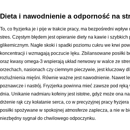
Dieta i nawodnienie a odporność na str
To, co fryzjerka je i pije w trakcie pracy, ma bezpośredni wpływ
stres. Częstym błędem jest opieranie diety na kawie i szybkic
glikemicznym. Nagłe skoki i spadki poziomu cukru we krwi pow
koncentracji i wzmagają poczucie lęku. Zbilansowane posiłki 
oraz kwasy omega-3 wspierają układ nerwowy w walce ze stre
orzechach, nasionach czy ciemnym pieczywie, jest kluczowy 
rozluźnienia mięśni. Równie ważne jest nawodnienie. Nawet l
poznawcze i nastrój. Fryzjerka powinna mieć zawsze pod ręką 
dnia. Unikanie nadmiaru kofeiny jest istotne, gdyż może ona nas
drżenie rąk czy kołatanie serca, co w precyzyjnej pracy fryzje
posiłki spożywane w spokojnej atmosferze zaplecza, a nie w bi
niezbędny sygnał do chwilowego odpoczynku.