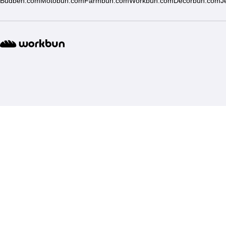
Budben.com
Motobun.com
Farmbun.com
Workbun.com
Decorbun.com
J